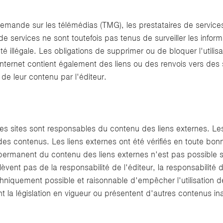
allemande sur les télémédias (TMG), les prestataires de servic
de services ne sont toutefois pas tenus de surveiller les info
té illégale. Les obligations de supprimer ou de bloquer l'utili
nternet contient également des liens ou des renvois vers des si
de leur contenu par l'éditeur.
des sites sont responsables du contenu des liens externes. Les
n des contenus. Les liens externes ont été vérifiés en toute bo
e permanent du contenu des liens externes n'est pas possible s
elèvent pas de la responsabilité de l'éditeur, la responsabilité 
echniquement possible et raisonnable d'empêcher l'utilisation
ent la législation en vigueur ou présentent d'autres contenus in